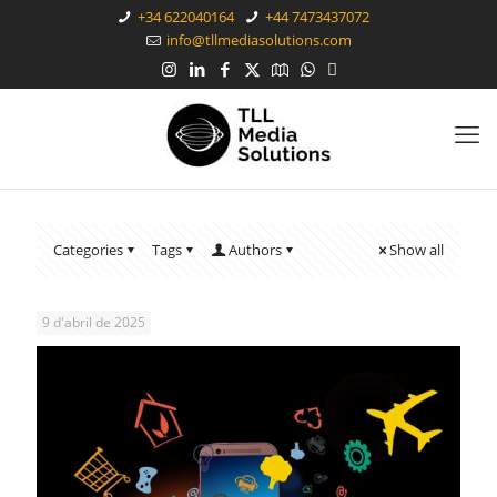
+34 622040164
+44 7473437072
info@tllmediasolutions.com
Categories
Tags
Authors
Show all
9 d'abril de 2025