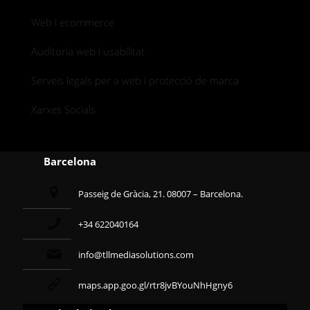
Web i ecommerce
Auditoria web i usabilitat
Serveis legals per a web i protecció de marca
Xarxes Socials
Barcelona
Passeig de Gràcia, 21. 08007 – Barcelona.
+34 622040164
info@tllmediasolutions.com
maps.app.goo.gl/rtr8jvBYouNhHgny6