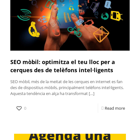
SEO mòbil: optimitza el teu lloc per a
cerques des de telèfons intel·ligents
SEO mòbil, més de la meitat de les cerques en internet es fan
des de dispositius mòbils, principalment telèfons intel·ligents.
Aquesta tendència en alça ha transformat
[…]
0
Read more
Agenda una