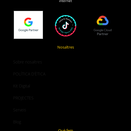
internet
Nosaltres
Sobre nosaltres
POLÍTICA D’ÈTICA
Kit Digital
PROJECTES
Serveis
Blog
Què fem