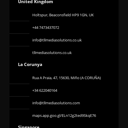
United Kingdom
Holtspur, Beaconsfield HP9 1GN, UK
+44 7473437072
info@tllmediasolutions.co.uk
tllmediasolutions.co.uk
La Corunya
Rua A Praia, 47, 15630, Miño (A CORUÑA)
+34 622040164
info@tllmediasolutions.com
maps.app.goo.gl/ELn12g2ted9SkqE76
Singapore