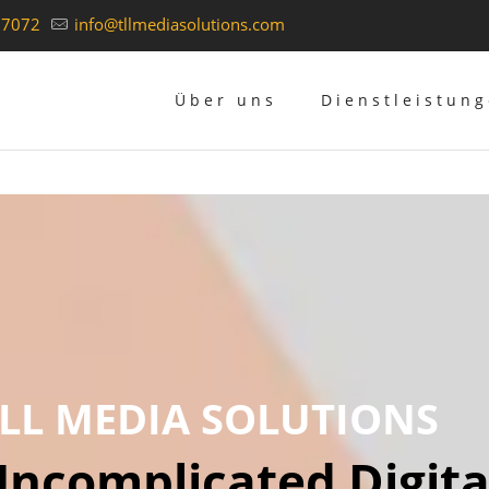
37072
info@tllmediasolutions.com
Über uns
Dienstleistun
LL MEDIA SOLUTIONS
ncomplicated Digita