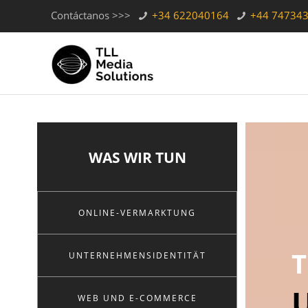
Contáctanos >>>
+34 622040164
+44 74734
WAS WIR TUN
ONLINE-VERMARKTUNG
T
UNTERNEHMENSIDENTITÄT
U
WEB UND E-COMMERCE