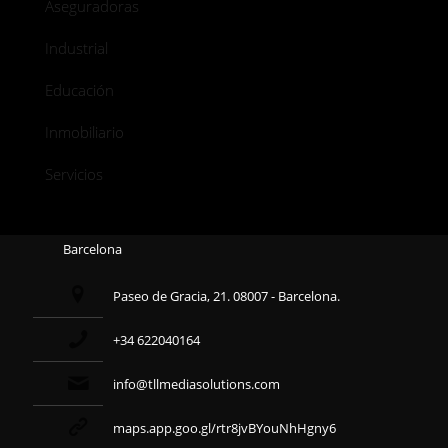
Aseguradoras
Industrial
Educación
Inmobiliario
Servicios
Barcelona
Paseo de Gracia, 21. 08007 - Barcelona.
+34 622040164
info@tllmediasolutions.com
maps.app.goo.gl/rtr8jvBYouNhHgny6