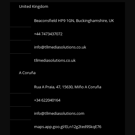
United Kingdom
Beaconsfield HP9 1GN, Buckinghamshire, UK
+44 7473437072
info@tllmediasolutions.co.uk
tllmediasolutions.co.uk
A Coruña
Rua A Praia, 47, 15630, Miño A Coruña
+34 622040164
info@tllmediasolutions.com
maps.app.goo.gl/ELn12g2ted9SkqE76