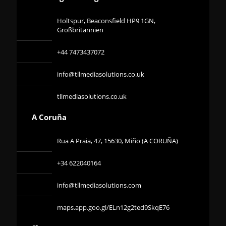
Holtspur, Beaconsfield HP9 1GN,
Großbritannien
+44 7473437072
info@tllmediasolutions.co.uk
tllmediasolutions.co.uk
A Coruña
Rua A Praia, 47, 15630, Miño (A CORUÑA)
+34 622040164
info@tllmediasolutions.com
maps.app.goo.gl/ELn12g2ted9SkqE76