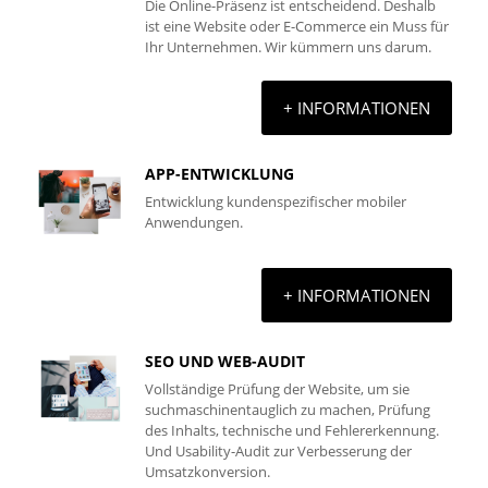
Die Online-Präsenz ist entscheidend. Deshalb
ist eine Website oder E-Commerce ein Muss für
Ihr Unternehmen. Wir kümmern uns darum.
+ INFORMATIONEN
APP-ENTWICKLUNG
Entwicklung kundenspezifischer mobiler
Anwendungen.
+ INFORMATIONEN
SEO UND WEB-AUDIT
Vollständige Prüfung der Website, um sie
suchmaschinentauglich zu machen, Prüfung
des Inhalts, technische und Fehlererkennung.
Und Usability-Audit zur Verbesserung der
Umsatzkonversion.