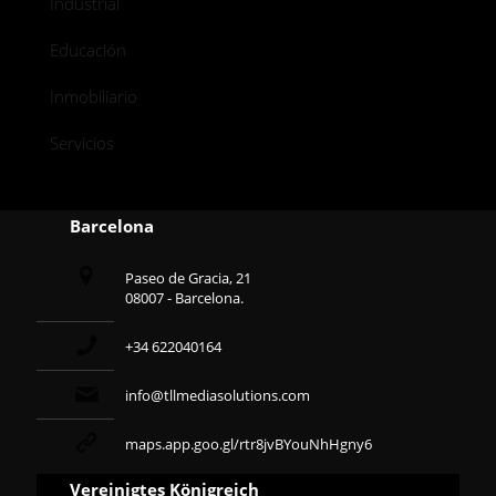
Industrial
Educación
Inmobiliario
Servicios
Barcelona
Paseo de Gracia, 21
08007 - Barcelona.
+34 622040164
info@tllmediasolutions.com
maps.app.goo.gl/rtr8jvBYouNhHgny6
Vereinigtes Königreich