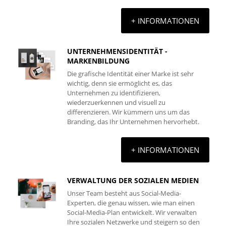
+ INFORMATIONEN
UNTERNEHMENSIDENTITÄT -
MARKENBILDUNG
Die grafische Identität einer Marke ist sehr
wichtig, denn sie ermöglicht es, das
Unternehmen zu identifizieren,
wiederzuerkennen und visuell zu
differenzieren. Wir kümmern uns um das
Branding, das Ihr Unternehmen hervorhebt.
+ INFORMATIONEN
VERWALTUNG DER SOZIALEN MEDIEN
Unser Team besteht aus Social-Media-
Experten, die genau wissen, wie man einen
Social-Media-Plan entwickelt. Wir verwalten
Ihre sozialen Netzwerke und steigern so den