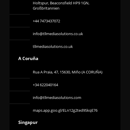
Holtspur, Beaconsfield HP9 1GN,
Großbritannien
+44 7473437072
info@tllmediasolutions.co.uk
tllmediasolutions.co.uk
A Coruña
Rua A Praia, 47, 15630, Miño (A CORUÑA)
+34 622040164
info@tllmediasolutions.com
maps.app.goo.gl/ELn12g2ted9SkqE76
Singapur