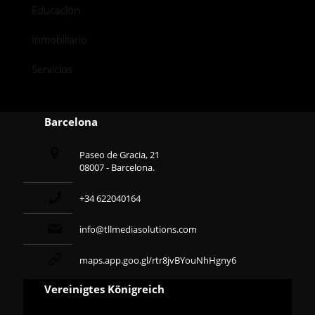
Educación
Inmobiliario
Servicios
Barcelona
Paseo de Gracia, 21
08007 - Barcelona.
+34 622040164
info@tllmediasolutions.com
maps.app.goo.gl/rtr8jvBYouNhHgny6
Vereinigtes Königreich