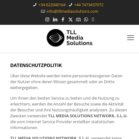
+34 622040164
+44 7473437072
info@tllmediasolutions.com
DATENSCHUTZPOLITIK
Über diese Website werden keine personenbezogenen Daten
der Nutzer ohne deren Wissen gesammelt oder an Dritte
weitergegeben.
Um Ihnen den besten Service zu bieten und die Nutzung zu
erleichtern, werden die Anzahl der Besuche sowie die Aktivität
der Besucher und ihre Nutzungshäufigkeit analysiert. Zu diesen
Zwecken verwendet
TLL MEDIA SOLUTIONS NETWORK, S.L.U.
die vom Internet Service Provider erstellten statistischen
Informationen.
TLL MEDIA SOLUTIONS NETWORK, S.L.U.
verwendet keine