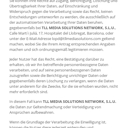
Sie können Ihre Rechte auf Zugang, Berichtigung, Löschung und
Übertragbarkeit Ihrer Daten, auf Einschränkung und
Widerspruch gegen die Verarbeitung sowie das Recht, keinen
Entscheidungen unterworfen zu werden, die ausschließlich auf
der automatisierten Verarbeitung Ihrer Daten beruhen,
gegebenenfalls bei
TLL MEDIA SOLUTIONS NETWORK, S.L.U.
,
Calle Martí i Juliá, 17, Hospitalet del Llobregat, Barcelona, oder
unter der E-Mail-Adresse lopd@tllmediasolutions.com geltend
machen, wobei Sie die Ihrem Antrag entsprechenden Angaben
machen und sich ordnungsgemäß legitimieren müssen.
Jeder Nutzer hat das Recht, eine Bestätigung darüber zu
erhalten, ob wir ihn betreffende personenbezogene Daten
verarbeiten, und auf seine personenbezogenen Daten
zuzugreifen sowie die Berichtigung unrichtiger Daten oder
gegebenenfalls deren Löschung zu verlangen, wenn die Daten
unter anderem für die Zwecke, für die sie erhoben wurden, nicht
mehr erforderlich sind.
In diesem Fall kann
TLL MEDIA SOLUTIONS NETWORK, S.L.U.
die Daten zur Geltendmachung oder Verteidigung von
Ansprüchen aufbewahren.
Wenn die Grundlage der Verarbeitung die Einwilligung ist,
können die Nutzer diese jederzeit widerrufen und