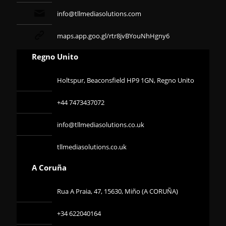
info@tllmediasolutions.com
maps.app.goo.gl/rtr8jvBYouNhHgny6
Regno Unito
Holtspur, Beaconsfield HP9 1GN, Regno Unito
+44 7473437072
info@tllmediasolutions.co.uk
tllmediasolutions.co.uk
A Coruña
Rua A Praia, 47, 15630, Miño (A CORUÑA)
+34 622040164