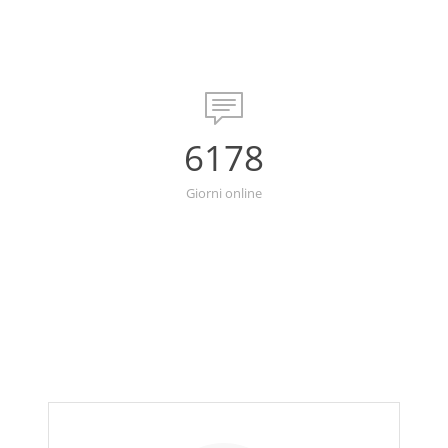
6178
Giorni online
I NOSTRI SERVIZI
Marketing digitale,
web e social media