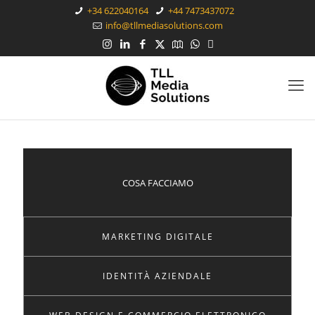
+34 622040164
+44 7473437072
info@tllmediasolutions.com
COSA FACCIAMO
MARKETING DIGITALE
IDENTITÀ AZIENDALE