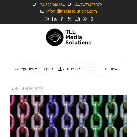
+34 622040164
+44 7473437072
info@tllmediasolutions.com
Categories
Tags
Authors
Show all
4 de juliol de 2025