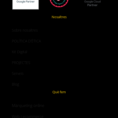
Nosaltres
Sobre nosaltres
POLÍTICA D’ÈTICA
Kit Digital
PROJECTES
Serveis
Blog
Què fem
Màrqueting online
Web i ecommerce