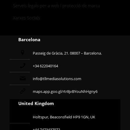
Serveis legals per a web i protecció de marca
Xarxes Socials
Barcelona
Passeig de Gràcia, 21. 08007 – Barcelona.
+34 622040164
info@tllmediasolutions.com
maps.app.goo.gl/rtr8jvBYouNhHgny6
United Kingdom
Holtspur, Beaconsfield HP9 1GN, UK
+44 7473437072