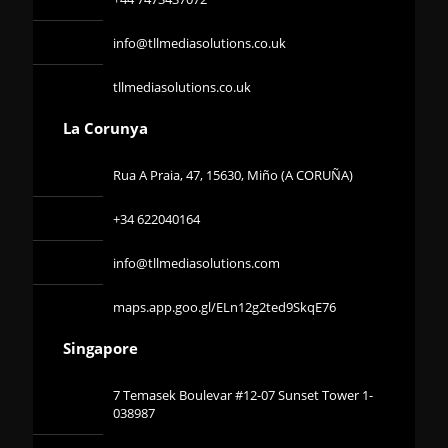
info@tllmediasolutions.co.uk
tllmediasolutions.co.uk
La Corunya
Rua A Praia, 47, 15630, Miño (A CORUÑA)
+34 622040164
info@tllmediasolutions.com
maps.app.goo.gl/ELn12g2ted9SkqE76
Singapore
7 Temasek Boulevar #12-07 Sunset Tower 1-
038987