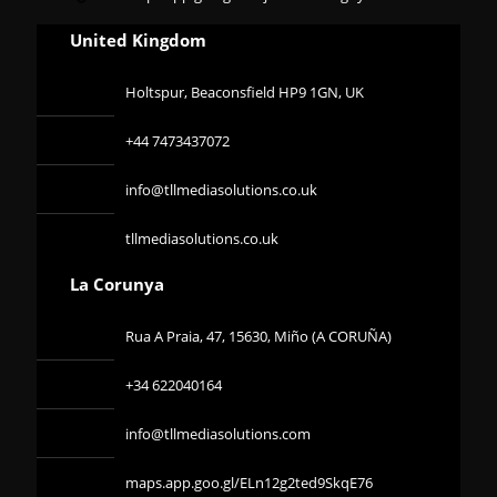
United Kingdom
Holtspur, Beaconsfield HP9 1GN, UK
+44 7473437072
info@tllmediasolutions.co.uk
tllmediasolutions.co.uk
La Corunya
Rua A Praia, 47, 15630, Miño (A CORUÑA)
+34 622040164
info@tllmediasolutions.com
maps.app.goo.gl/ELn12g2ted9SkqE76