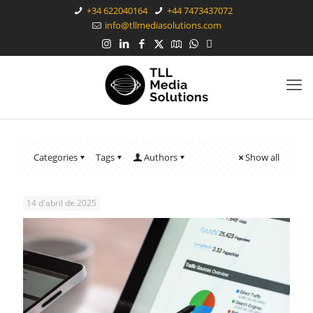
+34 622040164
+44 7473437072
info@tllmediasolutions.com
Categories
Tags
Authors
Show all
14 d'abril de 2025