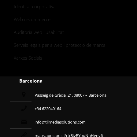
Identitat corporativa
Web i ecommerce
Auditoria web i usabilitat
Serveis legals per a web i protecció de marca
Xarxes Socials
Barcelona
Passeig de Gràcia, 21. 08007 – Barcelona.
+34 622040164
info@tllmediasolutions.com
maps.app.goo.gl/rtr8jvBYouNhHgny6