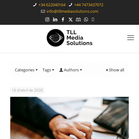
+34 622040164
+44 7473437072
info@tllmediasolutions.com
Categories
Tags
Authors
Show all
16 d'abril de 2026