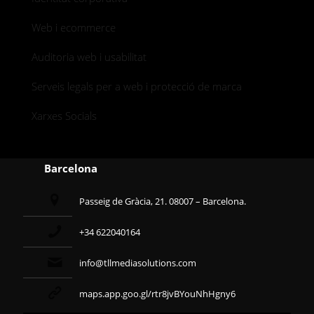
Web i ecommerce
Auditoria web i usabilitat
Serveis legals per a web i protecció de marca
Xarxes Socials
Barcelona
Passeig de Gràcia, 21. 08007 – Barcelona.
+34 622040164
info@tllmediasolutions.com
maps.app.goo.gl/rtr8jvBYouNhHgny6