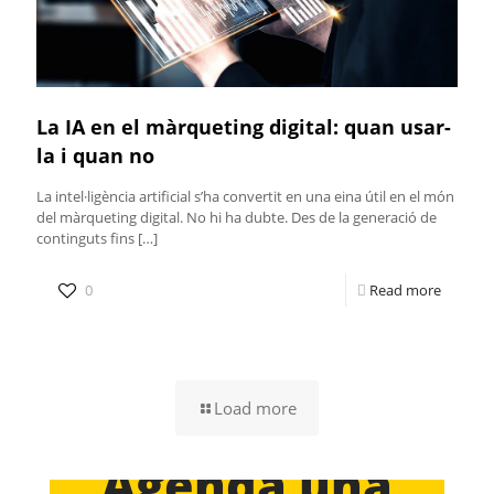
La IA en el màrqueting digital: quan usar-
la i quan no
La intel·ligència artificial s’ha convertit en una eina útil en el món
del màrqueting digital. No hi ha dubte. Des de la generació de
continguts fins
[…]
0
Read more
Load more
Agenda una