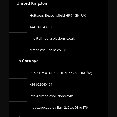
United Kingdom
Holtspur, Beaconsfield HP9 1GN, UK
+44 7473437072
info@tllmediasolutions.co.uk
tllmediasolutions.co.uk
La Corunya
Rua A Praia, 47, 15630, Miño (A CORUÑA)
+34 622040164
info@tllmediasolutions.com
maps.app.goo.gl/ELn12g2ted9SkqE76