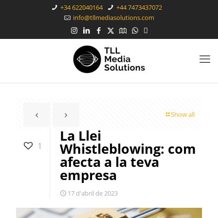
+34 622040164
+44 7473437072
info@tllmediasolutions.com
Show all
La Llei
Whistleblowing: com
1
afecta a la teva
empresa
17 d'abril de 2023