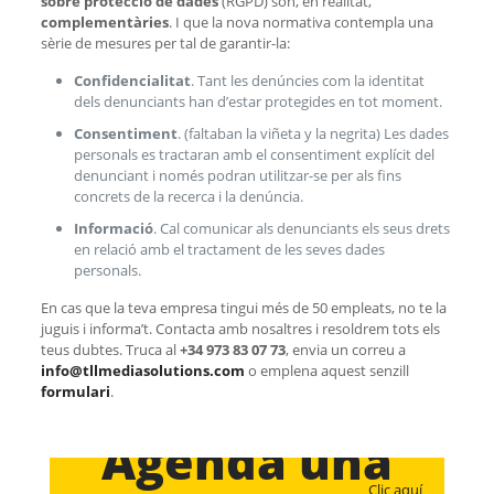
sobre protecció de dades
(RGPD) són, en realitat,
complementàries
. I que la nova normativa contempla una
sèrie de mesures per tal de garantir-la:
Confidencialitat
. Tant les denúncies com la identitat
dels denunciants han d’estar protegides en tot moment.
Consentiment
. (faltaban la viñeta y la negrita) Les dades
personals es tractaran amb el consentiment explícit del
denunciant i només podran utilitzar-se per als fins
concrets de la recerca i la denúncia.
Informació
. Cal comunicar als denunciants els seus drets
en relació amb el tractament de les seves dades
personals.
En cas que la teva empresa tingui més de 50 empleats, no te la
juguis i informa’t. Contacta amb nosaltres i resoldrem tots els
teus dubtes. Truca al
+34 973 83 07 73
, envia un correu a
info@tllmediasolutions.com
o emplena aquest senzill
formulari
.
Agenda una
Clic aquí