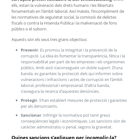
ells, estan la vulneració dels drets humans i les llibertats
fonamentals en l’àmbit laboral. Així mateix, l’incompliment de
les normatives de seguretat social, la comissió de delictes
fiscals o contra la Hisenda Pública i la malversació de fons
públics o el suborn.
Aquests són els seus tres grans objectius:
Prevenir
. Es promou la integritat i la prevenció de la
corrupció. La idea és fomentar la transparència, l’ètica i la
responsabilitat per part de les empreses i els organismes
públics. Amb això s’aconsegueix un doble suport. D’una
banda, es garanteix la protecció dels qui informin sobre
vulneracions i infraccions i actes de corrupció en l’àmbit
laboral, professional i empresarial. D’altra banda,
s’assegura la recerca d’aquestes denúncies.
Protegir
. S’han establert mesures de protecció i garanties
per als denunciants.
Sancionar
. Infringir la normativa pot tenir greus
conseqüències legals i econòmiques. Les sancions són de
caràcter administratiu o penal, segons la gravetat.
Quines sancions s’apliquen per incomplir-la?