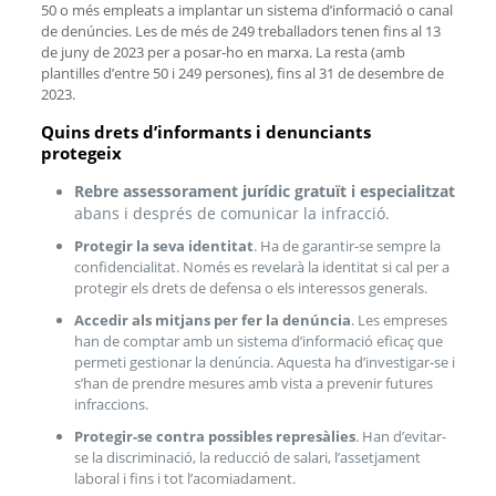
50 o més empleats a implantar un sistema d’informació o canal
de denúncies. Les de més de 249 treballadors tenen fins al 13
de juny de 2023 per a posar-ho en marxa. La resta (amb
plantilles d’entre 50 i 249 persones), fins al 31 de desembre de
2023.
Quins drets d’informants i denunciants
protegeix
Rebre assessorament jurídic gratuït i especialitzat
abans i després de comunicar la infracció.
Protegir la seva identitat
. Ha de garantir-se sempre la
confidencialitat. Només es revelarà la identitat si cal per a
protegir els drets de defensa o els interessos generals.
Accedir als mitjans per fer la denúncia
. Les empreses
han de comptar amb un sistema d’informació eficaç que
permeti gestionar la denúncia. Aquesta ha d’investigar-se i
s’han de prendre mesures amb vista a prevenir futures
infraccions.
Protegir-se contra possibles represàlies
. Han d’evitar-
se la discriminació, la reducció de salari, l’assetjament
laboral i fins i tot l’acomiadament.