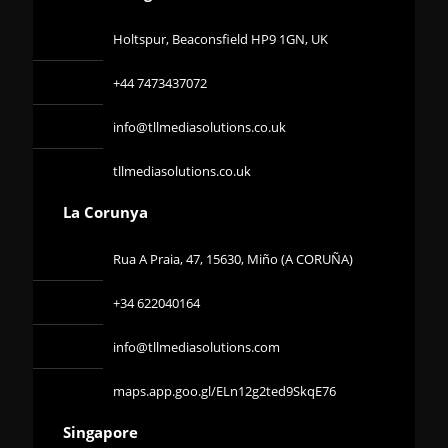
Holtspur, Beaconsfield HP9 1GN, UK
+44 7473437072
info@tllmediasolutions.co.uk
tllmediasolutions.co.uk
La Corunya
Rua A Praia, 47, 15630, Miño (A CORUÑA)
+34 622040164
info@tllmediasolutions.com
maps.app.goo.gl/ELn12g2ted9SkqE76
Singapore