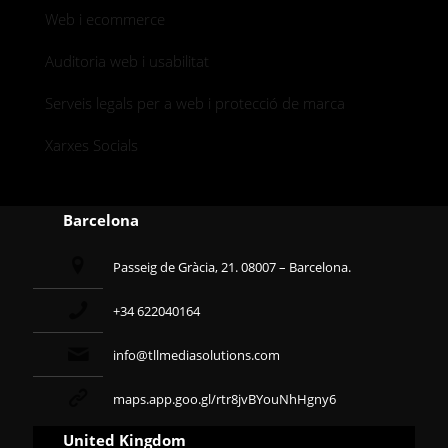
Web i ecommerce
Auditoria web i usabilitat
Serveis legals per a web i protecció de marca
Xarxes Socials
Barcelona
Passeig de Gràcia, 21. 08007 – Barcelona.
+34 622040164
info@tllmediasolutions.com
maps.app.goo.gl/rtr8jvBYouNhHgny6
United Kingdom