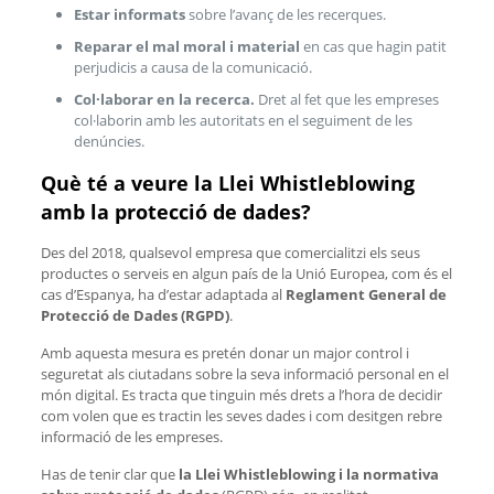
Estar informats
sobre l’avanç de les recerques.
Reparar el mal moral i material
en cas que hagin patit
perjudicis a causa de la comunicació.
Col·laborar en la recerca.
Dret al fet que les empreses
col·laborin amb les autoritats en el seguiment de les
denúncies.
Què té a veure la Llei Whistleblowing
amb la protecció de dades?
Des del 2018, qualsevol empresa que comercialitzi els seus
productes o serveis en algun país de la Unió Europea, com és el
cas d’Espanya, ha d’estar adaptada al
Reglament General de
Protecció de Dades (RGPD)
.
Amb aquesta mesura es pretén donar un major control i
seguretat als ciutadans sobre la seva informació personal en el
món digital. Es tracta que tinguin més drets a l’hora de decidir
com volen que es tractin les seves dades i com desitgen rebre
informació de les empreses.
Has de tenir clar que
la Llei Whistleblowing i la normativa