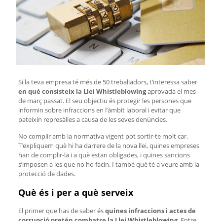
Si la teva empresa té més de 50 treballadors, t’interessa saber
en què consisteix la Llei Whistleblowing
aprovada el mes
de març passat. El seu objectiu és protegir les persones que
informin sobre infraccions en l’àmbit laboral i evitar que
pateixin represàlies a causa de les seves denúncies.
No complir amb la normativa vigent pot sortir-te molt car.
T’expliquem què hi ha darrere de la nova llei, quines empreses
han de complir-la i a què estan obligades, i quines sancions
s’imposen a les que no ho facin. I també què té a veure amb la
protecció de dades.
Què és i per a què serveix
El primer que has de saber és
quines infraccions i actes de
corrupció pretén combatre la Llei Whistleblowing
. Entre