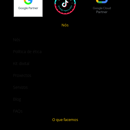
Nós
Nós
Política de ética
Kit dixital
Proxectos
Servizos
Blog
FAQs
O que facemos