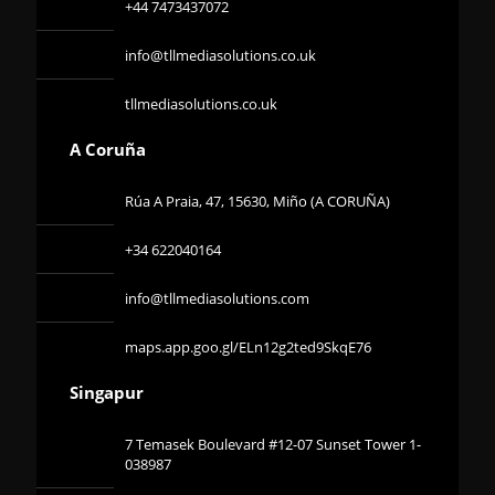
+44 7473437072
info@tllmediasolutions.co.uk
tllmediasolutions.co.uk
A Coruña
Rúa A Praia, 47, 15630, Miño (A CORUÑA)
+34 622040164
info@tllmediasolutions.com
maps.app.goo.gl/ELn12g2ted9SkqE76
Singapur
7 Temasek Boulevard #12-07 Sunset Tower 1-
038987