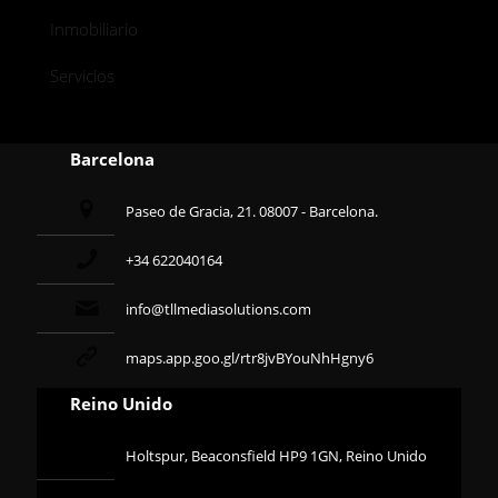
Inmobiliario
Servicios
Barcelona
Paseo de Gracia, 21. 08007 - Barcelona.
+34 622040164
info@tllmediasolutions.com
maps.app.goo.gl/rtr8jvBYouNhHgny6
Reino Unido
Holtspur, Beaconsfield HP9 1GN, Reino Unido