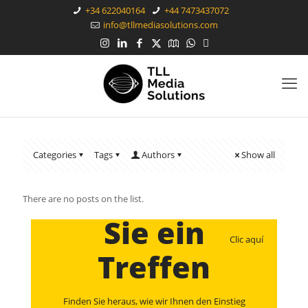
+34 622040164
+44 7473437072
info@tllmediasolutions.com
Categories
Tags
Authors
Show all
Terminieren
There are no posts on the list.
Sie ein
Clic aquí
Treffen
Finden Sie heraus, wie wir Ihnen den Einstieg