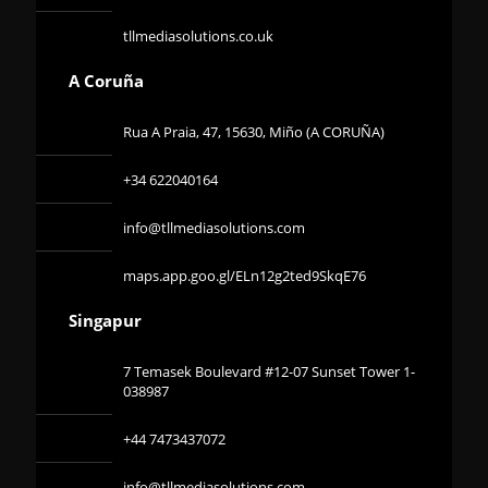
tllmediasolutions.co.uk
A Coruña
Rua A Praia, 47, 15630, Miño (A CORUÑA)
+34 622040164
info@tllmediasolutions.com
maps.app.goo.gl/ELn12g2ted9SkqE76
Singapur
7 Temasek Boulevard #12-07 Sunset Tower 1-
038987
+44 7473437072
info@tllmediasolutions.com