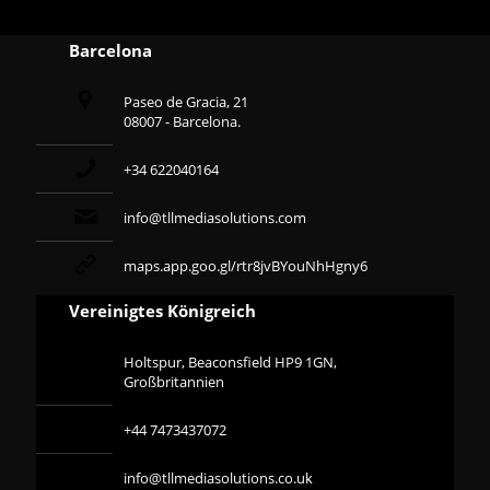
Barcelona
Paseo de Gracia, 21
08007 - Barcelona.
+34 622040164
info@tllmediasolutions.com
maps.app.goo.gl/rtr8jvBYouNhHgny6
Vereinigtes Königreich
Holtspur, Beaconsfield HP9 1GN,
Großbritannien
+44 7473437072
info@tllmediasolutions.co.uk