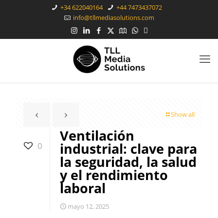
+34 622040164
+44 7473437072
info@tllmediasolutions.com
Show all
Ventilación
industrial: clave para
0
la seguridad, la salud
y el rendimiento
laboral
mayo 12, 2025