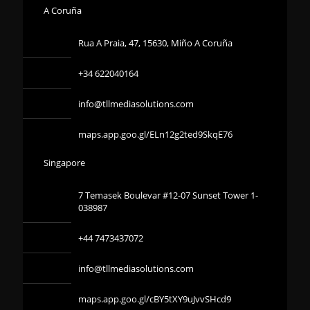
A Coruña
Rua A Praia, 47, 15630, Miño A Coruña
+34 622040164
info@tllmediasolutions.com
maps.app.goo.gl/ELn12g2ted9SkqE76
Singapore
7 Temasek Boulevar #12-07 Sunset Tower 1-
038987
+44 7473437072
info@tllmediasolutions.com
maps.app.goo.gl/cBY5tXY9uJvvSHcd9