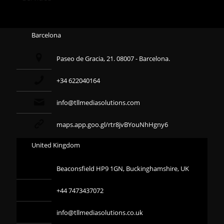
Barcelona
Paseo de Gracia, 21. 08007 - Barcelona.
+34 622040164
info@tllmediasolutions.com
maps.app.goo.gl/rtr8jvBYouNhHgny6
United Kingdom
Beaconsfield HP9 1GN, Buckinghamshire, UK
+44 7473437072
info@tllmediasolutions.co.uk