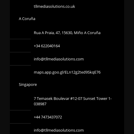
tllmediasolutions.co.uk
A Coruña
Rua A Praia, 47, 15630, Miño A Coruña
+34 622040164
info@tllmediasolutions.com
maps.app.goo.gl/ELn12g2ted9SkqE76
Singapore
7 Temasek Boulevar #12-07 Sunset Tower 1-
038987
+44 7473437072
info@tllmediasolutions.com