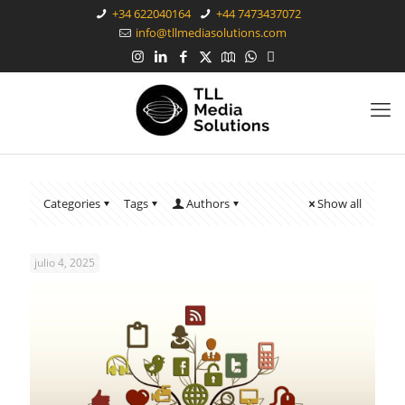
+34 622040164
+44 7473437072
info@tllmediasolutions.com
Categories
Tags
Authors
Show all
julio 4, 2025