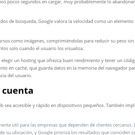
e unos pocos segundos en cargar, muy probablemente lo abandonará
sultados de búsqueda, Google valora la velocidad como un element
cursos como imágenes, comprimiéndolas para reducir su peso sin 
ntos solo cuando el usuario los visualiza.
on elegir un hosting que ofrezca buen rendimiento y tener un cód
to en caché, que guarda datos en la memoria del navegador para q
cia del usuario.
n cuenta
eb sea accesible y rápido en dispositivos pequeños. También imp
te útil para las empresas que dependen de clientes cercanos. Lo
e su ubicación, y Google prioriza los resultados que coinciden c