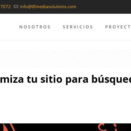
37072
info@tllmediasolutions.com
NOSOTROS
SERVICIOS
PROYEC
imiza tu sitio para búsqu