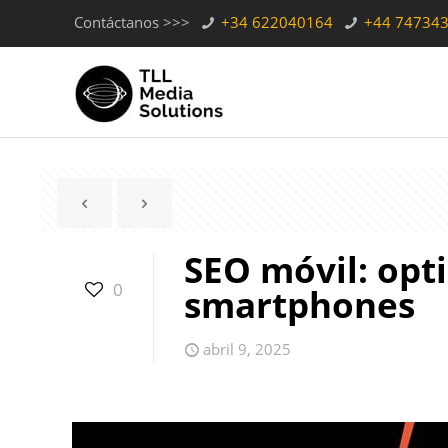
Contáctanos >>>
+34 622040164
+44 74734
SEO móvil: opt
0
smartphones
abril 9, 2025