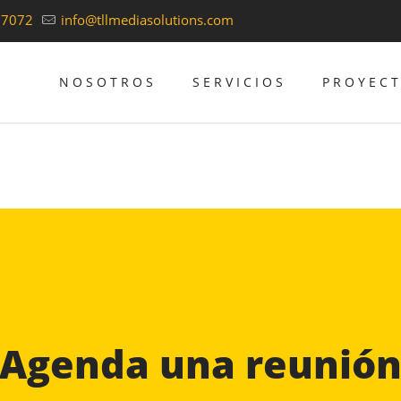
37072
info@tllmediasolutions.com
NOSOTROS
SERVICIOS
PROYEC
Agenda una reunió