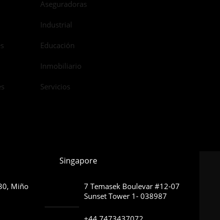
Aseguradoras
Industrial
es
Educación
Inmobiliario
es
Servicios
Singapore
630, Miño
7 Temasek Boulevar #12-07
Sunset Tower 1- 038987
+44 7473437072