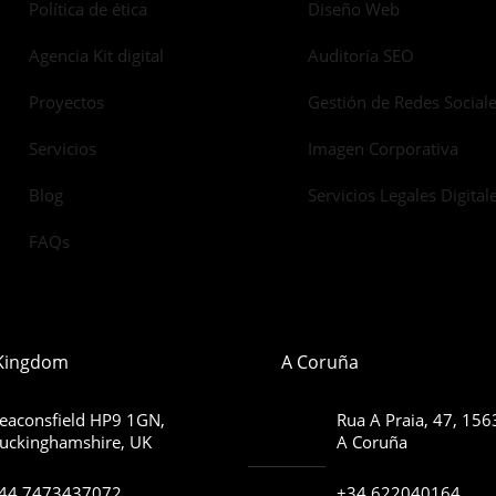
Política de ética
Diseño Web
Agencia Kit digital
Auditoría SEO
Proyectos
Gestión de Redes Social
Servicios
Imagen Corporativa
Blog
Servicios Legales Digital
FAQs
 Kingdom
A Coruña
eaconsfield HP9 1GN,
Rua A Praia, 47, 15
uckinghamshire, UK
A Coruña
44 7473437072
+34 622040164