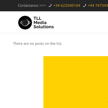
Contáctanos >>>
+34 622040164
+44 74734
There are no posts on the list.