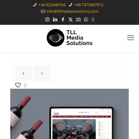
+34 622040164
+44 7473437072
info@tllmediasolutions.com
0