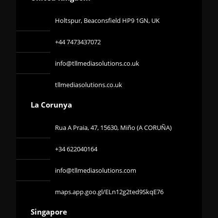
Holtspur, Beaconsfield HP9 1GN, UK
+44 7473437072
info@tllmediasolutions.co.uk
tllmediasolutions.co.uk
La Corunya
Rua A Praia, 47, 15630, Miño (A CORUÑA)
+34 622040164
info@tllmediasolutions.com
maps.app.goo.gl/ELn12g2ted9SkqE76
Singapore