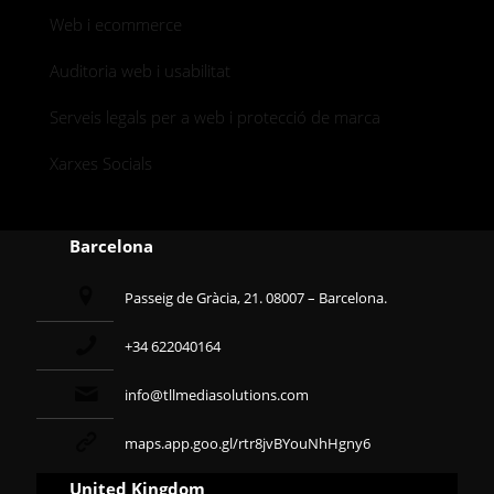
Web i ecommerce
Auditoria web i usabilitat
Serveis legals per a web i protecció de marca
Xarxes Socials
Barcelona
Passeig de Gràcia, 21. 08007 – Barcelona.
+34 622040164
info@tllmediasolutions.com
maps.app.goo.gl/rtr8jvBYouNhHgny6
United Kingdom