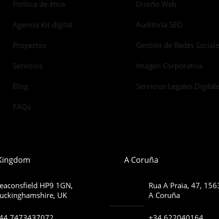
Política de ética
Diseño Web
Agencia Kit digital
Auditoría SEO
Proyectos
Gestión de Redes Social
Servicios
Imagen Corporativa
Blog
Servicios Legales Digital
FAQs
 Kingdom
A Coruña
eaconsfield HP9 1GN,
Rua A Praia, 47, 15
uckinghamshire, UK
A Coruña
44 7473437072
+34 622040164