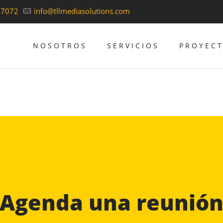
37072
info@tllmediasolutions.com
NOSOTROS
SERVICIOS
PROYEC
Agenda una reunió