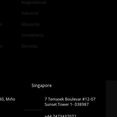
Aseguradoras
Industrial
es
Educación
Inmobiliario
es
Servicios
Singapore
630, Miño
7 Temasek Boulevar #12-07
Sunset Tower 1- 038987
+44 7473437072