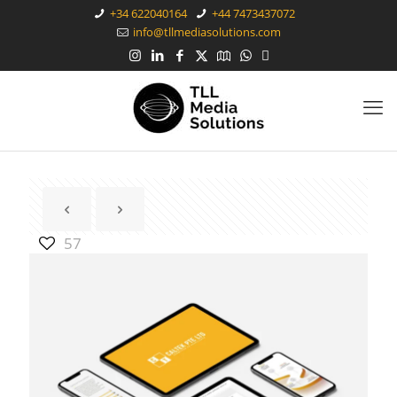
+34 622040164
+44 7473437072
info@tllmediasolutions.com
57