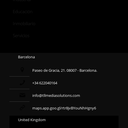
Educación
Inmobiliario
Servicios
Barcelona
Paseo de Gracia, 21. 08007 - Barcelona.
+34 622040164
info@tllmediasolutions.com
maps.app.goo.gl/rtr8jvBYouNhHgny6
United Kingdom