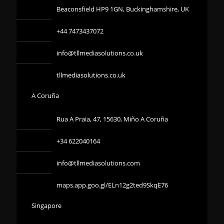
Beaconsfield HP9 1GN, Buckinghamshire, UK
+44 7473437072
info@tllmediasolutions.co.uk
tllmediasolutions.co.uk
A Coruña
Rua A Praia, 47, 15630, Miño A Coruña
+34 622040164
info@tllmediasolutions.com
maps.app.goo.gl/ELn12g2ted9SkqE76
Singapore