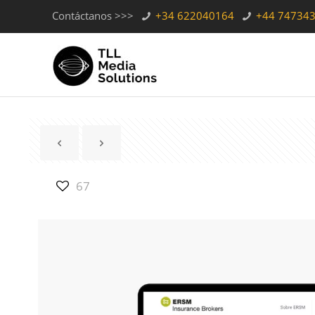
Contáctanos >>>
+34 622040164
+44 74734
67