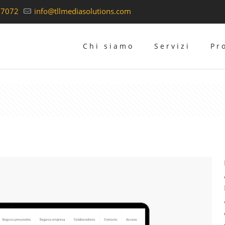
37072
info@tllmediasolutions.com
Chi siamo
Servizi
Pr