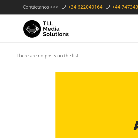
Contáctanos >>>
+34 622040164
+44 74734
There are no posts on the list.