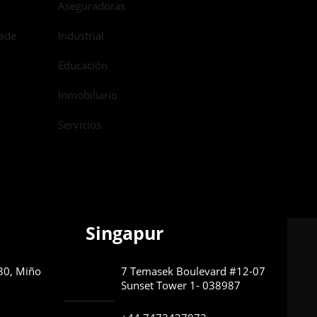
Aseguradoras
dade
Industrial
Educación
Inmobiliario
Servicios
Singapur
630, Miño
7 Temasek Boulevard #12-07
Sunset Tower 1- 038987