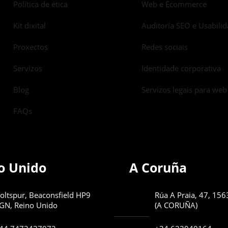
Política de ética
Web e Ecommerce
Kit dixital
Auditoría SEO e Usabili
Proxectos
Redes sociais
Servizos
Identidade corporativa
Blog
Servizos legais para web
FAQs
o Unido
A Coruña
oltspur, Beaconsfield HP9
Rúa A Praia, 47, 15
GN, Reino Unido
(A CORUÑA)