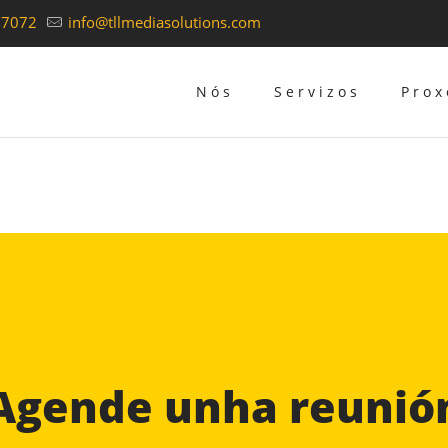
37072
info@tllmediasolutions.com
Nós
Servizos
Prox
Agende unha reunió