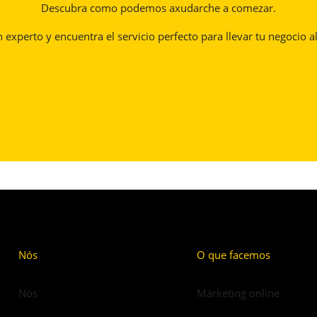
Descubra como podemos axudarche a comezar.
experto y encuentra el servicio perfecto para llevar tu negocio al
Nós
O que facemos
Nós
Márketing online