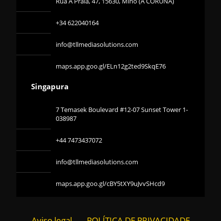
Rua A Praia, 47, 15630, Miño (A CORUÑA)
+34 622040164
info@tllmediasolutions.com
maps.app.goo.gl/ELn12g2ted9SkqE76
Singapura
7 Temasek Boulevard #12-07 Sunset Tower 1-
038987
+44 7473437072
info@tllmediasolutions.com
maps.app.goo.gl/cBY5tXY9uJvvSHcd9
Aviso legal
POLÍTICA DE PRIVACIDADE